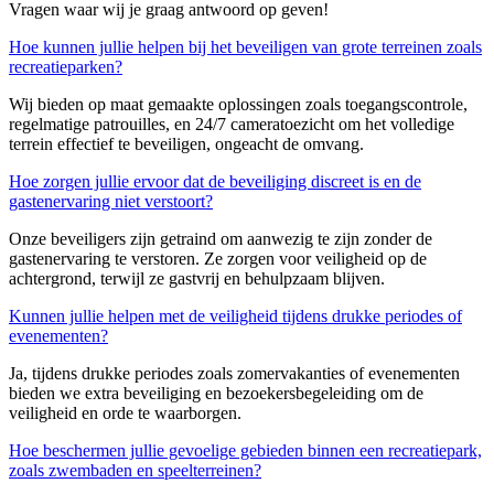
Vragen waar wij je graag antwoord op geven!
Hoe kunnen jullie helpen bij het beveiligen van grote terreinen zoals
recreatieparken?
Wij bieden op maat gemaakte oplossingen zoals toegangscontrole,
regelmatige patrouilles, en 24/7 cameratoezicht om het volledige
terrein effectief te beveiligen, ongeacht de omvang.
Hoe zorgen jullie ervoor dat de beveiliging discreet is en de
gastenervaring niet verstoort?
Onze beveiligers zijn getraind om aanwezig te zijn zonder de
gastenervaring te verstoren. Ze zorgen voor veiligheid op de
achtergrond, terwijl ze gastvrij en behulpzaam blijven.
Kunnen jullie helpen met de veiligheid tijdens drukke periodes of
evenementen?
Ja, tijdens drukke periodes zoals zomervakanties of evenementen
bieden we extra beveiliging en bezoekersbegeleiding om de
veiligheid en orde te waarborgen.
Hoe beschermen jullie gevoelige gebieden binnen een recreatiepark,
zoals zwembaden en speelterreinen?